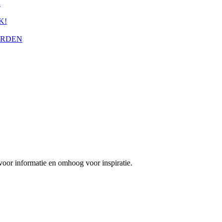
S
K!
ERDEN
 voor informatie en omhoog voor inspiratie.